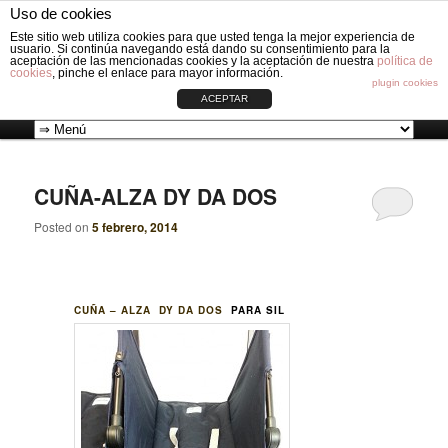
Fabricación de vestiduras para carros de Bebé: Fundas, Sacos, Capotas,
Uso de cookies
Capazos, Sombrillas, Bolsos y Grupos cero.
Busc
Este sitio web utiliza cookies para que usted tenga la mejor experiencia de
usuario. Si continúa navegando está dando su consentimiento para la
aceptación de las mencionadas cookies y la aceptación de nuestra
política de
cookies
, pinche el enlace para mayor información.
VESTIDURAS ORIGINAL CIRCLE
plugin cookies
ACEPTAR
Ir
Ir
Menú
al
al
principal
CUÑA-ALZA DY DA DOS
contenido
contenido
Posted on
5 febrero, 2014
principal
secundario
CUÑA – ALZA DY DA DOS
P
ARA SIL