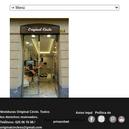
Vestiduras Original Circle. Todos
Aviso legal
Política de
los derechos reservados.
Funciona con WordPress
privacidad
Teléfono: 625 06 76 98 /
originalcircless@gmail.com