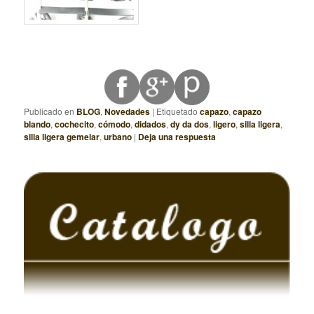
Publicado en
BLOG
,
Novedades
|
Etiquetado
capazo
,
capazo
blando
,
cochecito
,
cómodo
,
didados
,
dy da dos
,
ligero
,
silla ligera
,
silla ligera gemelar
,
urbano
|
Deja una respuesta