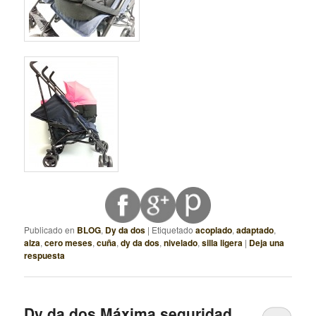
Publicado en
BLOG
,
Dy da dos
|
Etiquetado
acoplado
,
adaptado
,
alza
,
cero meses
,
cuña
,
dy da dos
,
nivelado
,
silla ligera
|
Deja una
respuesta
Dy da dos Máxima seguridad