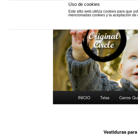
Uso de cookies
Este sitio web utiliza cookies para que u
Fabricación de vestiduras para
mencionadas cookies y la aceptación de
y Grupos cero.
VESTIDURAS 
INICIO
Telas
Carros Qu
Ir
Menú
al
principal
contenido
Vestiduras para