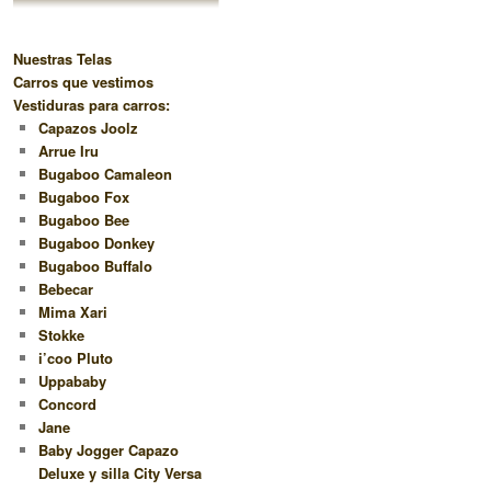
Nuestras Telas
Carros que vestimos
Vestiduras para carros:
Capazos Joolz
Arrue Iru
Bugaboo Camaleon
Bugaboo Fox
Bugaboo Bee
Bugaboo Donkey
Bugaboo Buffalo
Bebecar
Mima Xari
Stokke
i’coo Pluto
Uppababy
Concord
Jane
Baby Jogger Capazo
Deluxe y silla City Versa