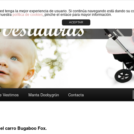
sted tenga la mejor experiencia de usuario. Si continúa navegando está dando su c
 carros de Bebé: Fundas, Sacos, Capotas, Capazos, Sombrillas, Bolso
 nuestra
política de cookies
, pinche el enlace para mayor información.
ACEPTAR
ORIGINAL CIRCLE
e Vestimos
Manta Doobygrün
Contacta
 el carro Bugaboo Fox.