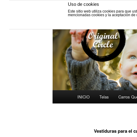
Uso de cookies
Este sitio web utiliza cookies para que u
Fabricación de vestiduras para
mencionadas cookies y la aceptación de
y Grupos cero.
VESTIDURAS 
INICIO
Telas
Carros Qu
Ir
Menú
al
principal
contenido
Vestiduras para el 