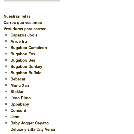
Nuestras Telas
Carros que vestimos
Vestiduras para carros:
Capazos Joolz
Arrue Iru
Bugaboo Camaleon
Bugaboo Fox
Bugaboo Bee
Bugaboo Donkey
Bugaboo Buffalo
Bebecar
Mima Xari
Stokke
i’coo Pluto
Uppababy
Concord
Jane
Baby Jogger Capazo
Deluxe y silla City Versa