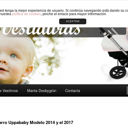
sted tenga la mejor experiencia de usuario. Si continúa navegando está dando su c
 carros de Bebé: Fundas, Sacos, Capotas, Capazos, Sombrillas, Bolso
 nuestra
política de cookies
, pinche el enlace para mayor información.
ACEPTAR
ORIGINAL CIRCLE
e Vestimos
Manta Doobygrün
Contacta
carro Uppababy Modelo 2014 y el 2017