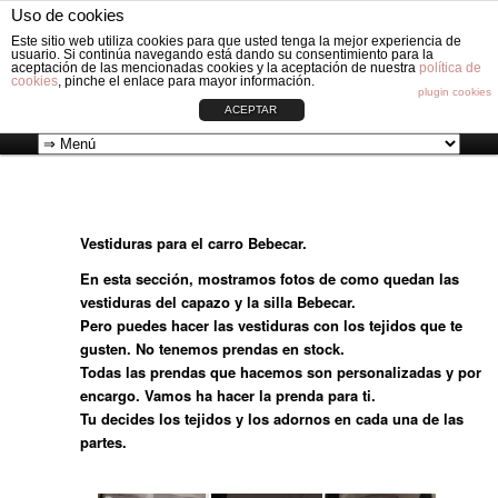
Fabricación de vestiduras para carros de Bebé: Fundas, Sacos, Capotas,
Uso de cookies
Capazos, Sombrillas, Bolsos y Grupos cero.
Busc
Este sitio web utiliza cookies para que usted tenga la mejor experiencia de
usuario. Si continúa navegando está dando su consentimiento para la
aceptación de las mencionadas cookies y la aceptación de nuestra
política de
cookies
, pinche el enlace para mayor información.
VESTIDURAS ORIGINAL CIRCLE
plugin cookies
ACEPTAR
Ir
Menú
al
principal
Vestiduras para el carro Bebecar.
contenido
En esta sección, mostramos fotos de como quedan las
principal
vestiduras del capazo y la silla Bebecar.
Pero puedes hacer las vestiduras con los tejidos que te
gusten. No tenemos prendas en stock.
Todas las prendas que hacemos son personalizadas y por
encargo. Vamos ha hacer la prenda para ti.
Tu decides los tejidos y los adornos en cada una de las
partes.