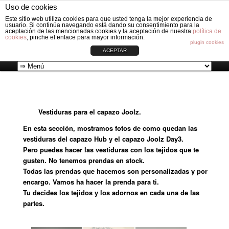
Fabricación de vestiduras para carros de Bebé: Fundas, Sacos, Capotas,
Uso de cookies
Capazos, Sombrillas, Bolsos y Grupos cero.
Busc
Este sitio web utiliza cookies para que usted tenga la mejor experiencia de
usuario. Si continúa navegando está dando su consentimiento para la
aceptación de las mencionadas cookies y la aceptación de nuestra
política de
cookies
, pinche el enlace para mayor información.
VESTIDURAS ORIGINAL CIRCLE
plugin cookies
ACEPTAR
Ir
Menú
al
principal
Vestiduras para el capazo Joolz.
contenido
En esta sección, mostramos fotos de como quedan las
principal
vestiduras del capazo Hub y el capazo Joolz Day3.
Pero puedes hacer las vestiduras con los tejidos que te
gusten. No tenemos prendas en stock.
Todas las prendas que hacemos son personalizadas y por
encargo. Vamos ha hacer la prenda para ti.
Tu decides los tejidos y los adornos en cada una de las
partes.