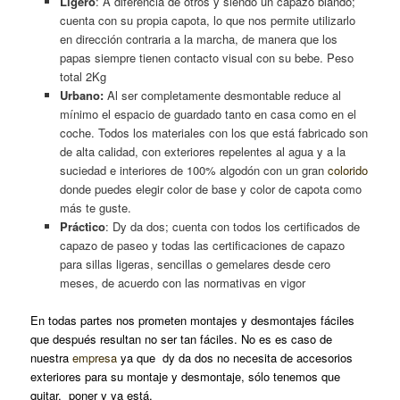
Ligero
: A diferencia de otros y siendo un capazo blando;
cuenta con su propia capota, lo que nos permite utilizarlo
en dirección contraria a la marcha, de manera que los
papas siempre tienen contacto visual con su bebe. Peso
total 2Kg
Urbano:
Al ser completamente desmontable reduce al
mínimo el espacio de guardado tanto en casa como en el
coche. Todos los materiales con los que está fabricado son
de alta calidad, con exteriores repelentes al agua y a la
suciedad e interiores de 100% algodón con un gran
colorido
donde puedes elegir color de base y color de capota como
más te guste.
Práctico
: Dy da dos; cuenta con todos los certificados de
capazo de paseo y todas las certificaciones de capazo
para sillas ligeras, sencillas o gemelares desde cero
meses, de acuerdo con las normativas en vigor
En todas partes nos prometen montajes y desmontajes fáciles
que después resultan no ser tan fáciles. No es es caso de
nuestra
empresa
ya que dy da dos no necesita de accesorios
exteriores para su montaje y desmontaje, sólo tenemos que
quitar, poner y ya está.