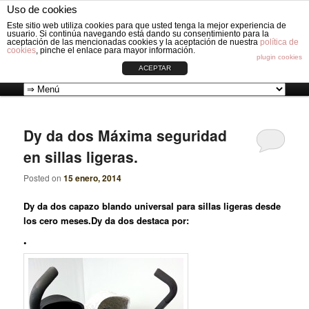
Fabricación de vestiduras para carros de Bebé: Fundas, Sacos, Capotas,
Uso de cookies
Capazos, Sombrillas, Bolsos y Grupos cero.
Busc
Este sitio web utiliza cookies para que usted tenga la mejor experiencia de
usuario. Si continúa navegando está dando su consentimiento para la
aceptación de las mencionadas cookies y la aceptación de nuestra
política de
cookies
, pinche el enlace para mayor información.
VESTIDURAS ORIGINAL CIRCLE
plugin cookies
ACEPTAR
Ir
Ir
Menú
al
al
principal
Dy da dos Máxima seguridad
en sillas ligeras.
contenido
contenido
Posted on
15 enero, 2014
principal
secundario
Dy da dos capazo blando universal para sillas ligeras desde
los cero meses.
Dy da dos
destaca por:
•