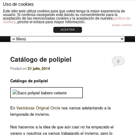
Fabricación de vestiduras para carros de Bebé: Fundas, Sacos, Capotas,
Uso de cookies
Capazos, Sombrillas, Bolsos y Grupos cero.
Busc
Este sitio web utiliza cookies para que usted tenga la mejor experiencia de
usuario. Si continúa navegando está dando su consentimiento para la
aceptación de las mencionadas cookies y la aceptación de nuestra
política de
cookies
, pinche el enlace para mayor información.
VESTIDURAS ORIGINAL CIRCLE
plugin cookies
ACEPTAR
Ir
Ir
Menú
al
al
principal
Catálogo de polipiel
2
contenido
contenido
Posted on
21 julio, 2014
Catálogo de polipiel
principal
secundario
En
Vestiduras Original Circle
nos vamos adelantando a la
temporada de invierno.
Nos hacemos a la idea de que aún casi no ha empezado el
verano y nosotros ya vamos trabajando el invierno, pero lo