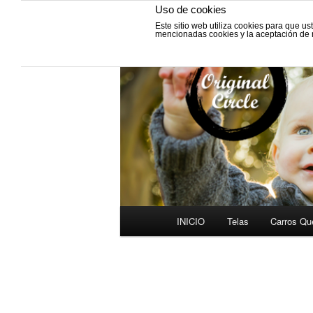
Uso de cookies
Este sitio web utiliza cookies para que u
Fabricación de vestiduras para
mencionadas cookies y la aceptación de
y Grupos cero.
VESTIDURAS 
INICIO
Telas
Carros Qu
Ir
Menú
al
principal
contenido