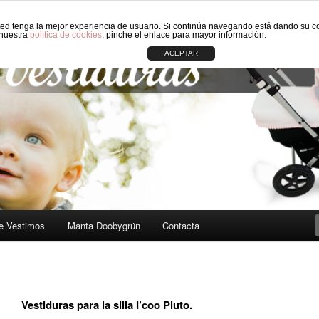
sted tenga la mejor experiencia de usuario. Si continúa navegando está dando su c
 carros de Bebé: Fundas, Sacos, Capotas, Capazos, Sombrillas, Bolso
 nuestra
política de cookies
, pinche el enlace para mayor información.
ACEPTAR
ORIGINAL CIRCLE
e Vestimos
Manta Doobygrün
Contacta
Vestiduras para la silla I’coo Pluto.