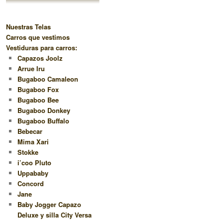
Nuestras Telas
Carros que vestimos
Vestiduras para carros:
Capazos Joolz
Arrue Iru
Bugaboo Camaleon
Bugaboo Fox
Bugaboo Bee
Bugaboo Donkey
Bugaboo Buffalo
Bebecar
Mima Xari
Stokke
i’coo Pluto
Uppababy
Concord
Jane
Baby Jogger Capazo
Deluxe y silla City Versa