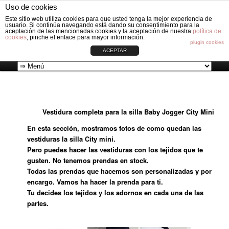
Fabricación de vestiduras para carros de Bebé: Fundas, Sacos, Capotas,
Uso de cookies
Capazos, Sombrillas, Bolsos y Grupos cero.
Busc
Este sitio web utiliza cookies para que usted tenga la mejor experiencia de
usuario. Si continúa navegando está dando su consentimiento para la
aceptación de las mencionadas cookies y la aceptación de nuestra
política de
cookies
, pinche el enlace para mayor información.
VESTIDURAS ORIGINAL CIRCLE
plugin cookies
ACEPTAR
Ir
Menú
al
principal
Vestidura completa para la silla Baby Jogger City Mini
contenido
En esta sección, mostramos fotos de como quedan las
principal
vestiduras la silla City mini.
Pero puedes hacer las vestiduras con los tejidos que te
gusten. No tenemos prendas en stock.
Todas las prendas que hacemos son personalizadas y por
encargo. Vamos ha hacer la prenda para ti.
Tu decides los tejidos y los adornos en cada una de las
partes.