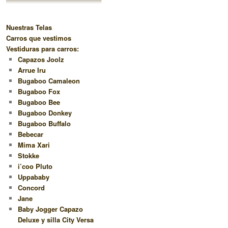
Nuestras Telas
Carros que vestimos
Vestiduras para carros:
Capazos Joolz
Arrue Iru
Bugaboo Camaleon
Bugaboo Fox
Bugaboo Bee
Bugaboo Donkey
Bugaboo Buffalo
Bebecar
Mima Xari
Stokke
i’coo Pluto
Uppababy
Concord
Jane
Baby Jogger Capazo
Deluxe y silla City Versa