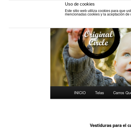
Uso de cookies
Este sitio web utiliza cookies para que u
Fabricación de vestiduras para
mencionadas cookies y la aceptación de
y Grupos cero.
VESTIDURAS 
INICIO
Telas
Carros Qu
Ir
Menú
al
principal
contenido
Vestiduras para el 