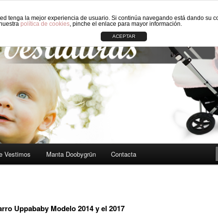
sted tenga la mejor experiencia de usuario. Si continúa navegando está dando su c
 carros de Bebé: Fundas, Sacos, Capotas, Capazos, Sombrillas, Bolso
 nuestra
política de cookies
, pinche el enlace para mayor información.
ACEPTAR
ORIGINAL CIRCLE
e Vestimos
Manta Doobygrün
Contacta
carro Uppababy Modelo 2014 y el 2017