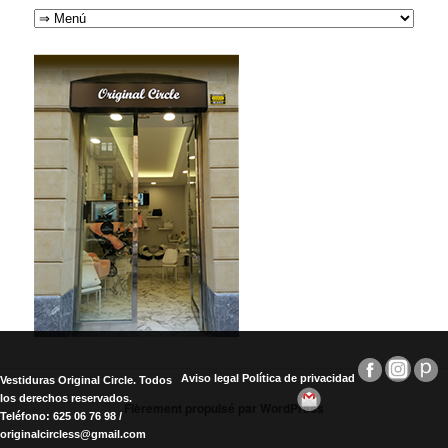
Aviso legal
Política de privacidad
Vestiduras Original Circle. Todos
los derechos reservados.
Fièrement propulsé par WordPress
Teléfono: 625 06 76 98 /
originalcircless@gmail.com