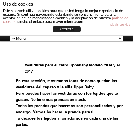
Fabricación de vestiduras para carros de Bebé: Fundas, Sacos, Capotas,
Uso de cookies
Capazos, Sombrillas, Bolsos y Grupos cero.
Rech
Este sitio web utiliza cookies para que usted tenga la mejor experiencia de
usuario. Si continúa navegando está dando su consentimiento para la
aceptación de las mencionadas cookies y la aceptación de nuestra
política de
cookies
, pinche el enlace para mayor información.
VESTIDURAS ORIGINAL CIRCLE
plugin cookies
ACEPTAR
Aller
Menu
au
principal
Vestiduras para el carro Uppababy Modelo 2014 y el
contenu
2017
principal
En esta sección, mostramos fotos de como quedan las
vestiduras del capazo y la silla Uppa Baby.
Pero puedes hacer las vestiduras con los tejidos que te
gusten. No tenemos prendas en stock.
Todas las prendas que hacemos son personalizadas y por
encargo. Vamos ha hacer la prenda para ti.
Tu decides los tejidos y los adornos en cada una de las
partes.