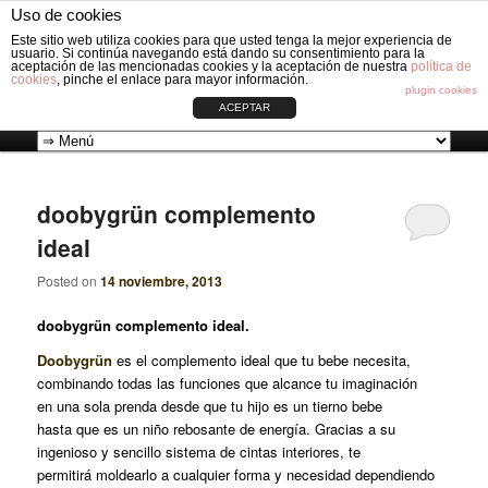
Fabricación de vestiduras para carros de Bebé: Fundas, Sacos, Capotas,
Uso de cookies
Capazos, Sombrillas, Bolsos y Grupos cero.
Busc
Este sitio web utiliza cookies para que usted tenga la mejor experiencia de
usuario. Si continúa navegando está dando su consentimiento para la
aceptación de las mencionadas cookies y la aceptación de nuestra
política de
cookies
, pinche el enlace para mayor información.
VESTIDURAS ORIGINAL CIRCLE
plugin cookies
ACEPTAR
Ir
Ir
Menú
al
al
principal
doobygrün complemento
ideal
contenido
contenido
Posted on
14 noviembre, 2013
principal
secundario
doobygrün complemento ideal.
Doobygrün
es el complemento ideal que tu bebe necesita,
combinando todas las funciones que alcance tu imaginación
en una sola prenda desde que tu hijo es un tierno bebe
hasta que es un niño rebosante de energía. Gracias a su
ingenioso y sencillo sistema de cintas interiores, te
permitirá moldearlo a cualquier forma y necesidad dependiendo