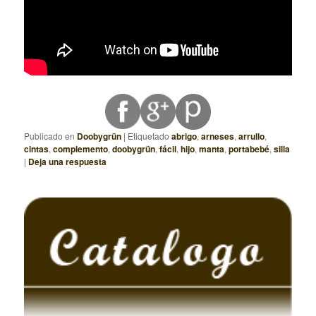
Publicado en
Doobygrün
|
Etiquetado
abrigo
,
arneses
,
arrullo
,
cintas
,
complemento
,
doobygrün
,
fácil
,
hijo
,
manta
,
portabebé
,
silla
|
Deja una respuesta