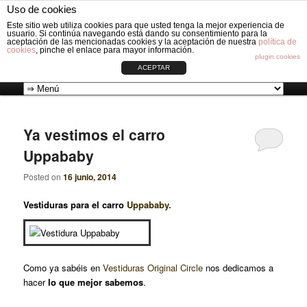
Fabricación de vestiduras para carros de Bebé: Fundas, Sacos, Capotas,
Uso de cookies
Capazos, Sombrillas, Bolsos y Grupos cero.
Busc
Este sitio web utiliza cookies para que usted tenga la mejor experiencia de
usuario. Si continúa navegando está dando su consentimiento para la
aceptación de las mencionadas cookies y la aceptación de nuestra
política de
cookies
, pinche el enlace para mayor información.
VESTIDURAS ORIGINAL CIRCLE
plugin cookies
ACEPTAR
Ir
Ir
Menú
al
al
principal
Ya vestimos el carro
Uppababy
contenido
contenido
Posted on
16 junio, 2014
principal
secundario
Vestiduras para el carro
Uppababy.
Como ya sabéis en
Vestiduras Original Circle
nos dedicamos a
hacer
lo que mejor sabemos
.