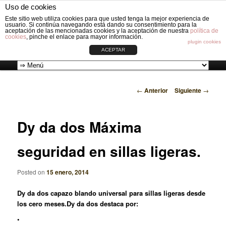
Fabricación de vestiduras para carros de Bebé: Fundas, Sacos, Capotas,
Uso de cookies
Capazos, Sombrillas, Bolsos y Grupos cero.
Busc
Este sitio web utiliza cookies para que usted tenga la mejor experiencia de
usuario. Si continúa navegando está dando su consentimiento para la
aceptación de las mencionadas cookies y la aceptación de nuestra
política de
cookies
, pinche el enlace para mayor información.
VESTIDURAS ORIGINAL CIRCLE
plugin cookies
ACEPTAR
Ir
Menú
←
Anterior
Siguiente
→
al
principal
Navegador
contenido
de
Dy da dos Máxima
artículos
principal
seguridad en sillas ligeras.
Posted on
15 enero, 2014
Dy da dos capazo blando universal para sillas ligeras desde
los cero meses.
Dy da dos
destaca por:
•