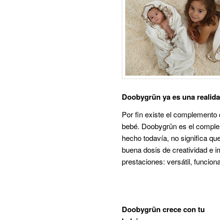
principal
Doobygrün ya es una realida
Por fin existe el complemento
bebé. Doobygrün es el complem
hecho todavía, no significa qu
buena dosis de creatividad e i
prestaciones: versátil, func
Doobygrün crece con tu