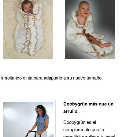
e ir soltando cinta para adaptarlo a su nuevo tamaño.
Doobygrün más que un
arrullo.
Doobygrün es el
complemento que te
permitirá arrullar a tu bebé