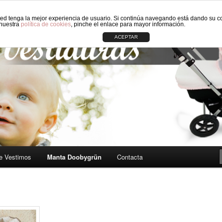
sted tenga la mejor experiencia de usuario. Si continúa navegando está dando su c
 carros de Bebé: Fundas, Sacos, Capotas, Capazos, Sombrillas, Bolso
 nuestra
política de cookies
, pinche el enlace para mayor información.
ACEPTAR
ORIGINAL CIRCLE
e Vestimos
Manta Doobygrün
Contacta