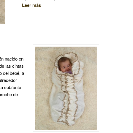
Leer más
én nacido en
de las cintas
o del bebé, a
alrededor
ta sobrante
 broche de