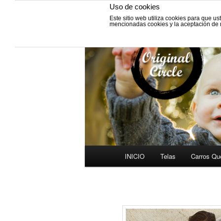
Uso de cookies
Este sitio web utiliza cookies para que u
Fabricación de vestiduras para
mencionadas cookies y la aceptación de
y Grupos cero.
VESTIDURAS 
INICIO
Telas
Carros Qu
Ir
Menú
al
principal
contenido