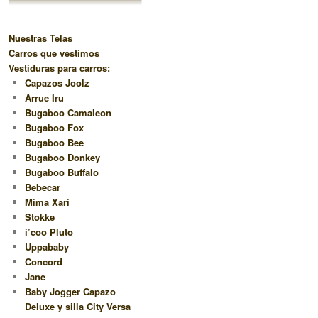
Nuestras Telas
Carros que vestimos
Vestiduras para carros:
Capazos Joolz
Arrue Iru
Bugaboo Camaleon
Bugaboo Fox
Bugaboo Bee
Bugaboo Donkey
Bugaboo Buffalo
Bebecar
Mima Xari
Stokke
i’coo Pluto
Uppababy
Concord
Jane
Baby Jogger Capazo
Deluxe y silla City Versa