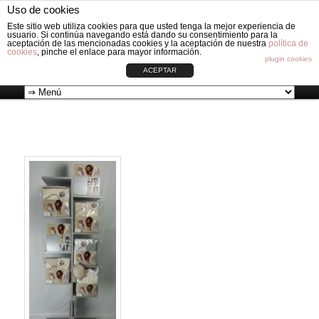
Fabricación de vestiduras para carros de Bebé: Fundas, Sacos, Capotas,
Uso de cookies
Capazos, Sombrillas, Bolsos y Grupos cero.
Busc
Este sitio web utiliza cookies para que usted tenga la mejor experiencia de
usuario. Si continúa navegando está dando su consentimiento para la
aceptación de las mencionadas cookies y la aceptación de nuestra
política de
cookies
, pinche el enlace para mayor información.
VESTIDURAS ORIGINAL CIRCLE
plugin cookies
ACEPTAR
Ir
Menú
al
principal
contenido
principal