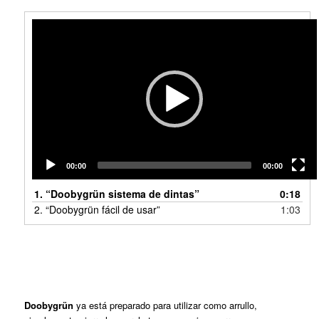
Reproductor
de
vídeo
00:00
00:00
1.
“Doobygrün sistema de dintas”
0:18
2.
“Doobygrün fácil de usar”
1:03
Doobygrün
ya está preparado para utilizar como arrullo,