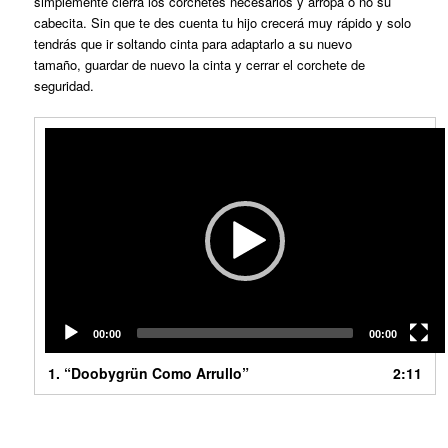
simplemente cierra los corchetes necesarios y arropa o no su
cabecita. Sin que te des cuenta tu hijo crecerá muy rápido y solo
tendrás que ir soltando cinta para adaptarlo a su nuevo
tamaño, guardar de nuevo la cinta y cerrar el corchete de
seguridad.
Reproductor
de
vídeo
00:00
00:00
1.
“Doobygrün Como Arrullo”
2:11