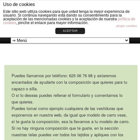
Fabricación de vestiduras para carros de Bebé: Fundas, Sacos, Capotas,
Uso de cookies
Capazos, Sombrillas, Bolsos y Grupos cero.
Busc
Este sitio web utiliza cookies para que usted tenga la mejor experiencia de
usuario. Si continúa navegando está dando su consentimiento para la
aceptación de las mencionadas cookies y la aceptación de nuestra
política de
cookies
, pinche el enlace para mayor información.
VESTIDURAS ORIGINAL CIRCLE
plugin cookies
ACEPTAR
Ir
Menú
al
principal
contenido
Puedes llamarnos por teléfono: 625 06 76 98 y estaremos
encantados de ayudarte con la composición que quieres para tu
principal
capazo o silla.
O si lo deseas puedes rellenar el formulario y comentarnos lo
que quieres.
Puedes tomar como ejemplo cualquiera de las vestiduras que
exponemos en nuestra web, da igual que modelo de carro veas,
si te gusta la composición, esa la llevamos a tu modelo de carro.
Si no hay ninguna composición que te guste, en la sección
nuestras telas puedes ver todos los tejidos y apliques con los