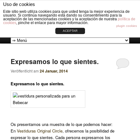
Fabricación de vestiduras para carros de Bebé: Fundas, Sacos, Capotas,
Uso de cookies
Capazos, Sombrillas, Bolsos y Grupos cero.
Such
Este sitio web utiliza cookies para que usted tenga la mejor experiencia de
usuario. Si continúa navegando está dando su consentimiento para la
aceptación de las mencionadas cookies y la aceptación de nuestra
política de
cookies
, pinche el enlace para mayor información.
VESTIDURAS ORIGINAL CIRCLE
plugin cookies
ACEPTAR
Zum
Zum
Hauptmenü
Inhalt
sekundären
Expresamos lo que sientes.
wechseln
Inhalt
Veröffentlicht am
24 Januar, 2014
Expresamos lo que sientes.
wechseln
Os presentamos una muestra de lo que podemos hacer:
En
Vestiduras Original Circle
, ofrecemos la posibilidad de
expresar lo que sientes. Cada persona expresamos los