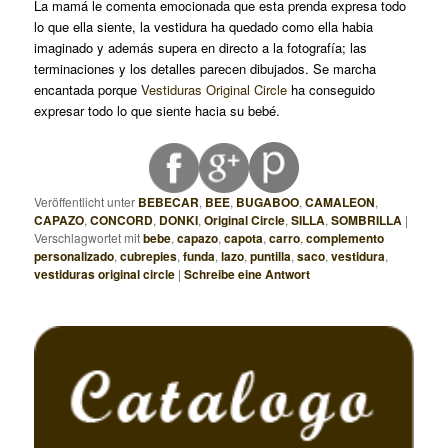
La mamá le comenta emocionada que esta prenda expresa todo
lo que ella siente, la vestidura ha quedado como ella habia
imaginado y además supera en directo a la fotografía; las
terminaciones y los detalles parecen dibujados. Se marcha
encantada porque
Vestiduras Original Circle
ha conseguido
expresar todo lo que siente hacia su bebé.
Veröffentlicht unter
BEBECAR
,
BEE
,
BUGABOO
,
CAMALEON
,
CAPAZO
,
CONCORD
,
DONKI
,
Original Circle
,
SILLA
,
SOMBRILLA
|
Verschlagwortet mit
bebe
,
capazo
,
capota
,
carro
,
complemento
personalizado
,
cubrepies
,
funda
,
lazo
,
puntilla
,
saco
,
vestidura
,
vestiduras original circle
|
Schreibe eine Antwort