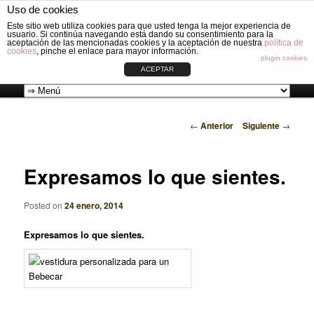
Fabricación de vestiduras para carros de Bebé: Fundas, Sacos, Capotas,
Uso de cookies
Capazos, Sombrillas, Bolsos y Grupos cero.
Busc
Este sitio web utiliza cookies para que usted tenga la mejor experiencia de
usuario. Si continúa navegando está dando su consentimiento para la
aceptación de las mencionadas cookies y la aceptación de nuestra
política de
cookies
, pinche el enlace para mayor información.
VESTIDURAS ORIGINAL CIRCLE
plugin cookies
ACEPTAR
Ir
Menú
←
Anterior
Siguiente
→
al
principal
Navegador
contenido
de
Expresamos lo que sientes.
artículos
principal
Posted on
24 enero, 2014
Expresamos lo que sientes.