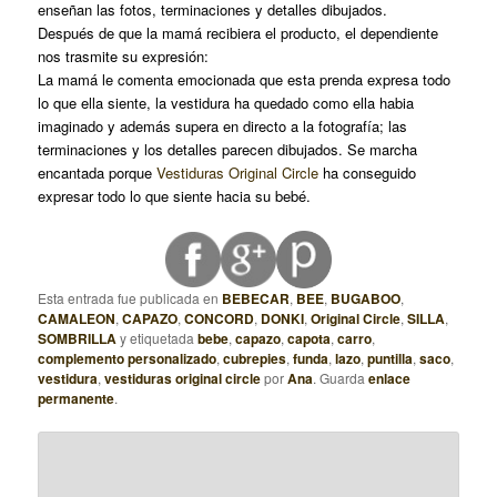
enseñan las fotos, terminaciones y detalles dibujados.
Después de que la mamá recibiera el producto, el dependiente
nos trasmite su expresión:
La mamá le comenta emocionada que esta prenda expresa todo
lo que ella siente, la vestidura ha quedado como ella habia
imaginado y además supera en directo a la fotografía; las
terminaciones y los detalles parecen dibujados. Se marcha
encantada porque
Vestiduras Original Circle
ha conseguido
expresar todo lo que siente hacia su bebé.
Esta entrada fue publicada en
BEBECAR
,
BEE
,
BUGABOO
,
CAMALEON
,
CAPAZO
,
CONCORD
,
DONKI
,
Original Circle
,
SILLA
,
SOMBRILLA
y etiquetada
bebe
,
capazo
,
capota
,
carro
,
complemento personalizado
,
cubrepies
,
funda
,
lazo
,
puntilla
,
saco
,
vestidura
,
vestiduras original circle
por
Ana
. Guarda
enlace
permanente
.