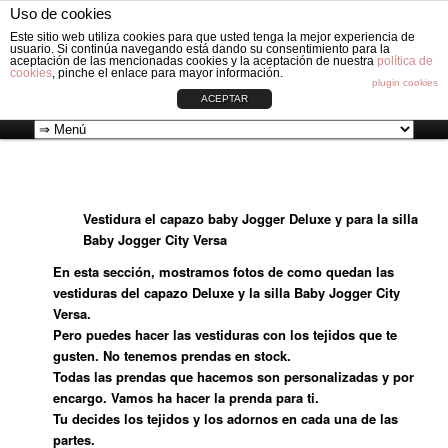
Fabricación de vestiduras para carros de Bebé: Fundas, Sacos, Capotas,
Uso de cookies
Capazos, Sombrillas, Bolsos y Grupos cero.
Busc
Este sitio web utiliza cookies para que usted tenga la mejor experiencia de
usuario. Si continúa navegando está dando su consentimiento para la
aceptación de las mencionadas cookies y la aceptación de nuestra
política de
cookies
, pinche el enlace para mayor información.
VESTIDURAS ORIGINAL CIRCLE
plugin cookies
ACEPTAR
Ir
Menú
al
principal
Vestidura el capazo baby Jogger Deluxe y para la silla
contenido
Baby Jogger City Versa
principal
En esta sección, mostramos fotos de como quedan las
vestiduras del capazo Deluxe y la silla Baby Jogger City
Versa.
Pero puedes hacer las vestiduras con los tejidos que te
gusten. No tenemos prendas en stock.
Todas las prendas que hacemos son personalizadas y por
encargo. Vamos ha hacer la prenda para ti.
Tu decides los tejidos y los adornos en cada una de las
partes.