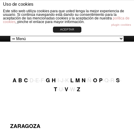
Fabricación de vestiduras para carros de Bebé: Fundas, Sacos, Capotas,
Uso de cookies
Capazos, Sombrillas, Bolsos y Grupos cero.
Busc
Este sitio web utiliza cookies para que usted tenga la mejor experiencia de
usuario. Si continúa navegando está dando su consentimiento para la
aceptación de las mencionadas cookies y la aceptación de nuestra
política de
cookies
, pinche el enlace para mayor información.
VESTIDURAS ORIGINAL CIRCLE
plugin cookies
ACEPTAR
Ir
Menú
al
principal
contenido
-
-
-D-E-F-
-
-I-J-K-
-
-
-Ñ-
-
-Q-R-
-
A
B
C
G
H
L
M
N
O
P
S
principal
-U-
-W-
T
V
Z
ZARAGOZA