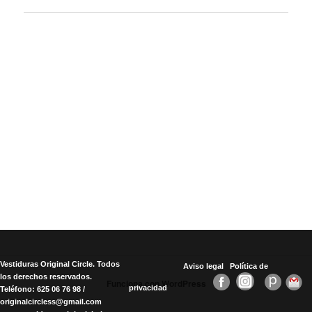
Vestiduras Original Circle. Todos
Aviso legal
Política de
los derechos reservados.
Funciona con WordPress
privacidad
Teléfono: 625 06 76 98 /
originalcircless@gmail.com