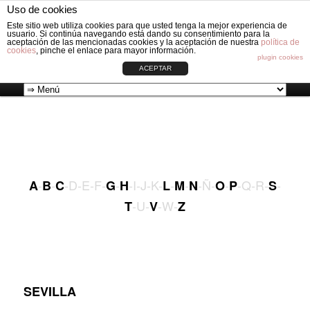
Fabricación de vestiduras para carros de Bebé: Fundas, Sacos, Capotas,
Uso de cookies
Capazos, Sombrillas, Bolsos y Grupos cero.
Busc
Este sitio web utiliza cookies para que usted tenga la mejor experiencia de
usuario. Si continúa navegando está dando su consentimiento para la
aceptación de las mencionadas cookies y la aceptación de nuestra
política de
cookies
, pinche el enlace para mayor información.
VESTIDURAS ORIGINAL CIRCLE
plugin cookies
ACEPTAR
Ir
Menú
al
principal
contenido
-
-
-D-E-F-
-
-I-J-K-
-
-
-Ñ-
-
-Q-R-
-
A
B
C
G
H
L
M
N
O
P
S
principal
-U-
-W-
T
V
Z
SEVILLA