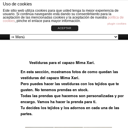
Fabricación de vestiduras para carros de Bebé: Fundas, Sacos, Capotas,
Uso de cookies
Capazos, Sombrillas, Bolsos y Grupos cero.
Cerca
Este sitio web utiliza cookies para que usted tenga la mejor experiencia de
usuario. Si continúa navegando está dando su consentimiento para la
aceptación de las mencionadas cookies y la aceptación de nuestra
política de
cookies
, pinche el enlace para mayor información.
VESTIDURAS ORIGINAL CIRCLE
plugin cookies
ACEPTAR
Vai
Menù
al
principale
Vestiduras para el capazo Mima Xari.
contenuto
En esta sección, mostramos fotos de como quedan las
principale
vestiduras del capazo Mima Xari.
Pero puedes hacer las vestiduras con los tejidos que te
gusten. No tenemos prendas en stock.
Todas las prendas que hacemos son personalizadas y por
encargo. Vamos ha hacer la prenda para ti.
Tu decides los tejidos y los adornos en cada una de las
partes.